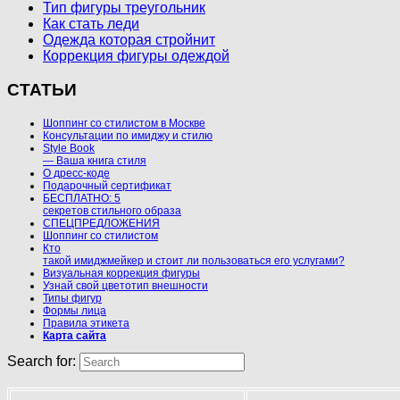
Тип фигуры треугольник
Как стать леди
Одежда которая стройнит
Коррекция фигуры одеждой
СТАТЬИ
Шоппинг со стилистом в Москве
Консультации по имиджу и стилю
Style Book
— Ваша книга стиля
О дресс-коде
Подарочный сертификат
БЕСПЛАТНО: 5
секретов стильного образа
СПЕЦПРЕДЛОЖЕНИЯ
Шоппинг со стилистом
Кто
такой имиджмейкер и стоит ли пользоваться его услугами?
Визуальная коррекция фигуры
Узнай свой цветотип внешности
Типы фигур
Формы лица
Правила этикета
Карта сайта
Search for: