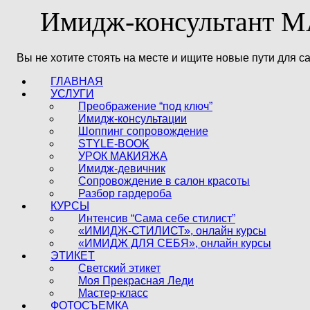
Имидж-консультант
Вы не хотите стоять на месте и ищите новые пути для 
ГЛАВНАЯ
УСЛУГИ
Преображение “под ключ”
Имидж-консультации
Шоппинг сопровождение
STYLE-BOOK
УРОК МАКИЯЖА
Имидж-девичник
Сопровождение в салон красоты
Разбор гардероба
КУРСЫ
Интенсив “Сама себе стилист”
«ИМИДЖ-СТИЛИСТ», онлайн курсы
«ИМИДЖ ДЛЯ СЕБЯ», онлайн курсы
ЭТИКЕТ
Светский этикет
Моя Прекрасная Леди
Мастер-класс
ФОТОСЪЕМКА